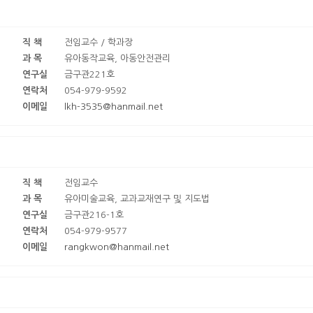
직 책
전임교수 / 학과장
과 목
유아동작교육, 아동안전관리
연구실
금구관221호
연락처
054-979-9592
이메일
lkh-3535@hanmail.net
직 책
전임교수
과 목
유아미술교육, 교과교재연구 및 지도법
연구실
금구관216-1호
연락처
054-979-9577
이메일
rangkwon@hanmail.net