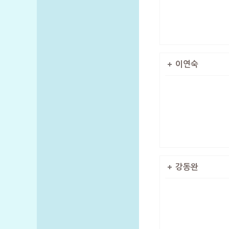
이연숙
강동완