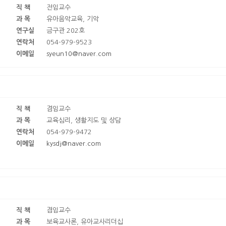
직 책
전임교수
과 목
유아음악교육, 기악
연구실
금구관 202호
연락처
054-979-9523
이메일
syeun10@naver.com
직 책
겸임교수
과 목
교육심리, 생활지도 및 상담
연락처
054-979-9472
이메일
kysdj@naver.com
직 책
겸임교수
과 목
보육교사론, 유아교사리더십