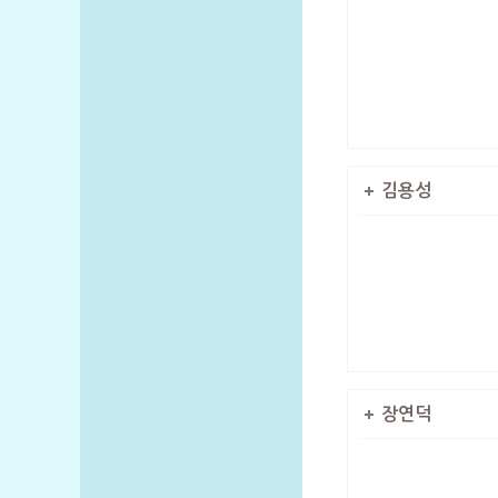
김용성
장연덕