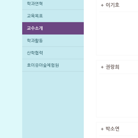
학과연혁
이기호
교육목표
교수소개
학과활동
산학협력
호이유아숲체험원
권랑희
박소연